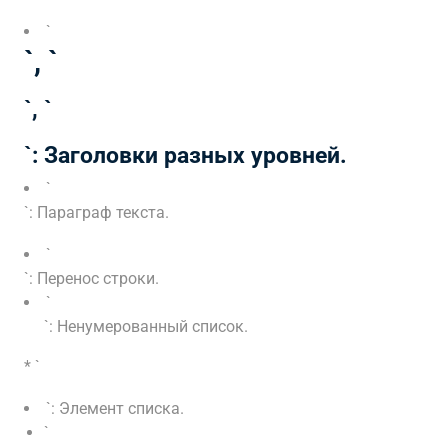
`
`, `
`, `
`: Заголовки разных уровней.
`
`: Параграф текста.
`
`: Перенос строки.
`
`: Ненумерованный список.
* `
`: Элемент списка.
`