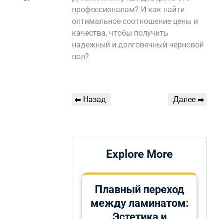
профессионалам? И как найти
оптимальное соотношение цены и
качества, чтобы получить
надежный и долговечный черновой
пол?
Навигация
Предыдущая
Следующая
Назад
Далее
по
запись
запись
записям
Explore More
Плавный переход
между ламинатом:
Эстетика и