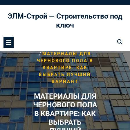
Перейти
к
ЭЛМ-Строй — Строительство под
содержимому
ключ
/
HOME
МОНТАЖ ПОЛА
/
МАТЕРИАЛЫ ДЛЯ
ЧЕРНОВОГО ПОЛА В
КВАРТИРЕ: КАК
ВЫБРАТЬ ЛУЧШИЙ
ВАРИАНТ
МАТЕРИАЛЫ ДЛЯ
ЧЕРНОВОГО ПОЛА
В КВАРТИРЕ: КАК
ВЫБРАТЬ