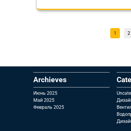
С
Страни
1
2
Archieves
Cate
Июнь 2025
Uncate
Май 2025
Дизай
Февраль 2025
Венти
Водоп
Дизай