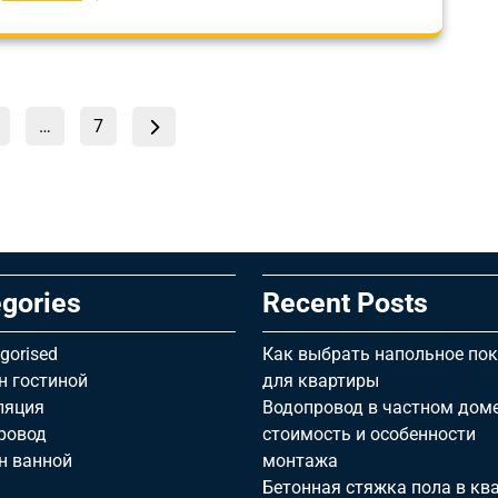
Пагинация
траница
Страница
ца
…
7
записей
gories
Recent Posts
gorised
Как выбрать напольное по
н гостиной
для квартиры
ляция
Водопровод в частном доме
ровод
стоимость и особенности
н ванной
монтажа
Бетонная стяжка пола в ква