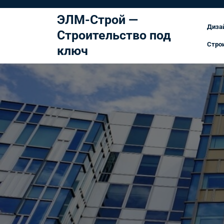
Перейти
к
ЭЛМ-Строй —
Диза
содержимому
Строительство под
Стро
ключ