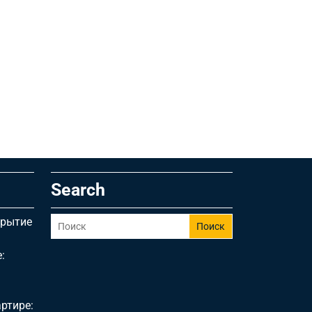
Search
крытие
Поиск
:
ртире: