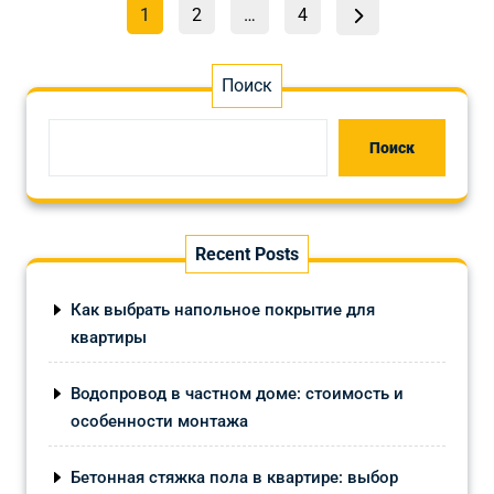
Пагинация
Страница
Страница
Страница
1
2
…
4
записей
Поиск
Поиск
Recent Posts
Как выбрать напольное покрытие для
квартиры
Водопровод в частном доме: стоимость и
особенности монтажа
Бетонная стяжка пола в квартире: выбор