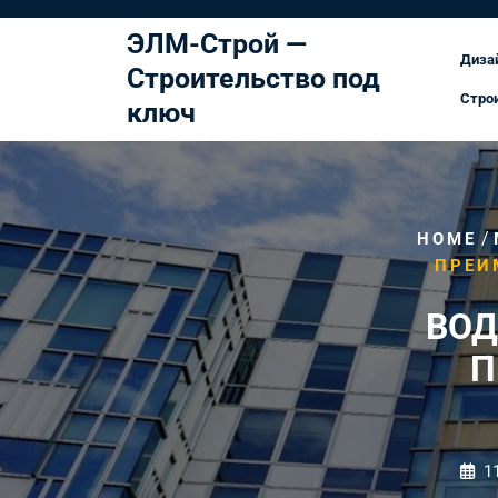
Перейти
к
ЭЛМ-Строй —
Диза
содержимому
Строительство под
Стро
ключ
/
HOME
ПРЕИ
ВОД
П
1