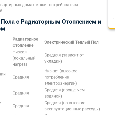
квартирных домах может потребоваться
й.
 Пола с Радиаторным Отоплением и
ом
Радиаторное
Электрический Теплый Пол
Отопление
Низкая
Средняя (зависит от
(локальный
укладки)
нагрев)
Низкая (высокое
нии
Средняя
потребление
электроэнергии)
Средняя (проще‚ чем
Средняя
водяной)
е
Средняя (но высокие
Средняя
эксплуатационные расходы)