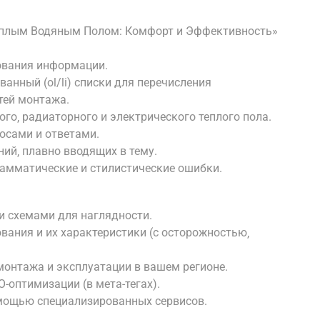
Теплым Водяным Полом: Комфорт и Эффективность»
ования информации.
ванный (ol/li) списки для перечисления
тей монтажа.
го‚ радиаторного и электрического теплого пола.
осами и ответами.
ний‚ плавно вводящих в тему.
рамматические и стилистические ошибки.
 схемами для наглядности.
вания и их характеристики (с осторожностью‚
онтажа и эксплуатации в вашем регионе.
-оптимизации (в мета-тегах).
омощью специализированных сервисов.