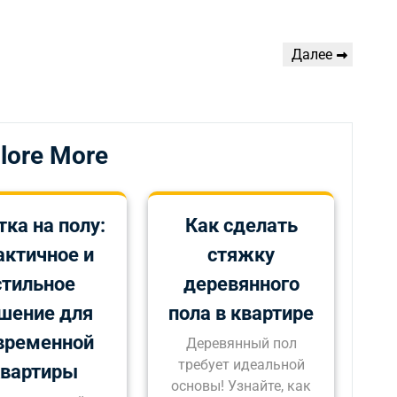
Следующая
Далее
запись
lore More
тка на полу:
Как сделать
актичное и
стяжку
стильное
деревянного
шение для
пола в квартире
временной
Деревянный пол
требует идеальной
квартиры
основы! Узнайте, как