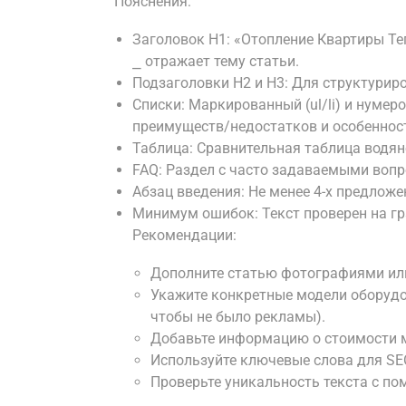
Пояснения:
Заголовок H1: «Отопление Квартиры 
⎯ отражает тему статьи.
Подзаголовки H2 и H3: Для структурир
Списки: Маркированный (ul/li) и нумеро
преимуществ/недостатков и особеннос
Таблица: Сравнительная таблица водяно
FAQ: Раздел с часто задаваемыми вопр
Абзац введения: Не менее 4-х предложе
Минимум ошибок: Текст проверен на г
Рекомендации:
Дополните статью фотографиями или
Укажите конкретные модели оборудо
чтобы не было рекламы).
Добавьте информацию о стоимости м
Используйте ключевые слова для SEO
Проверьте уникальность текста с п