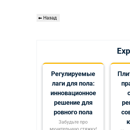
Навигация
Предыдущая
Назад
по
запись
записям
Exp
Регулируемые
Пли
лаги для пола:
пр
инновационное
решение для
ре
ровного пола
со
Забудьте про
мучительную стяжку!