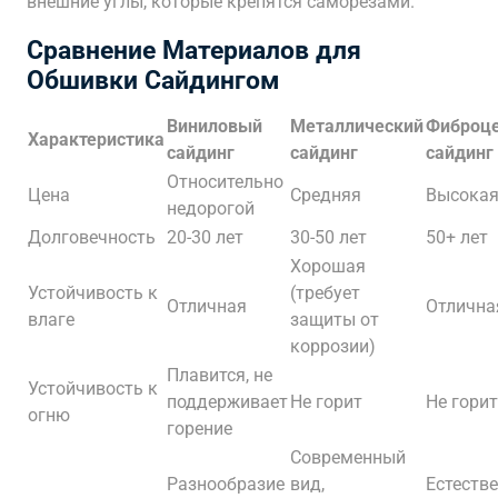
внешние углы, которые крепятся саморезами.
Сравнение Материалов для
Обшивки Сайдингом
Виниловый
Металлический
Фиброц
Характеристика
сайдинг
сайдинг
сайдинг
Относительно
Цена
Средняя
Высока
недорогой
Долговечность
20-30 лет
30-50 лет
50+ лет
Хорошая
Устойчивость к
(требует
Отличная
Отлична
влаге
защиты от
коррозии)
Плавится, не
Устойчивость к
поддерживает
Не горит
Не горит
огню
горение
Современный
Разнообразие
вид,
Естеств