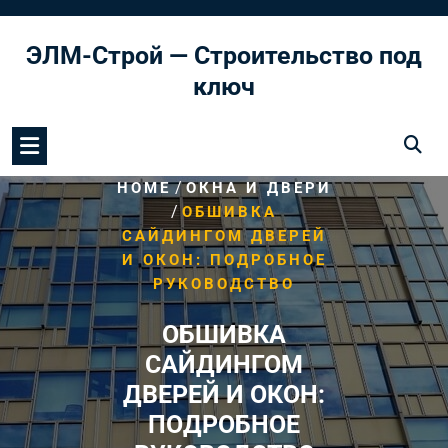
Перейти
к
ЭЛМ-Строй — Строительство под
содержимому
ключ
/
HOME
ОКНА И ДВЕРИ
/
ОБШИВКА
САЙДИНГОМ ДВЕРЕЙ
И ОКОН: ПОДРОБНОЕ
РУКОВОДСТВО
ОБШИВКА
САЙДИНГОМ
ДВЕРЕЙ И ОКОН:
ПОДРОБНОЕ