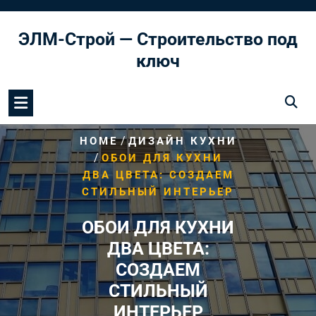
Перейти
к
ЭЛМ-Строй — Строительство под
содержимому
ключ
/
HOME
ДИЗАЙН КУХНИ
/
ОБОИ ДЛЯ КУХНИ
ДВА ЦВЕТА: СОЗДАЕМ
СТИЛЬНЫЙ ИНТЕРЬЕР
ОБОИ ДЛЯ КУХНИ
ДВА ЦВЕТА:
СОЗДАЕМ
СТИЛЬНЫЙ
ИНТЕРЬЕР