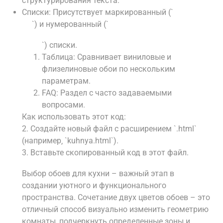
структурирования текста.
Списки: Присутствует маркированный (`
`) и нумерованный (`
`) списки.
Таблица: Сравнивает виниловые и
флизелиновые обои по нескольким
параметрам.
FAQ: Раздел с часто задаваемыми
вопросами.
Как использовать этот код:
2. Создайте новый файл с расширением `.html`
(например‚ `kuhnya.html`).
3. Вставьте скопированный код в этот файл.
Выбор обоев для кухни – важный этап в
создании уютного и функционального
пространства. Сочетание двух цветов обоев – это
отличный способ визуально изменить геометрию
комнаты‚ подчеркнуть определенные зоны и