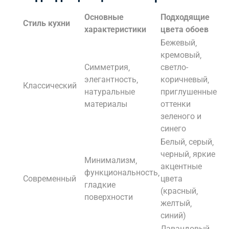
Основные
Подходящие
Стиль кухни
характеристики
цвета обоев
Бежевый‚
кремовый‚
Симметрия‚
светло-
элегантность‚
коричневый‚
Классический
натуральные
приглушенные
материалы
оттенки
зеленого и
синего
Белый‚ серый‚
черный‚ яркие
Минимализм‚
акцентные
функциональность‚
Современный
цвета
гладкие
(красный‚
поверхности
желтый‚
синий)
Лавандовый‚